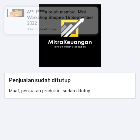
A**i f****a
telah membeli
Mini
Workshop Shopee 16 September
2022
3 tahun sebelumnya
Penjualan sudah ditutup
Maaf, penjualan produk ini sudah ditutup.